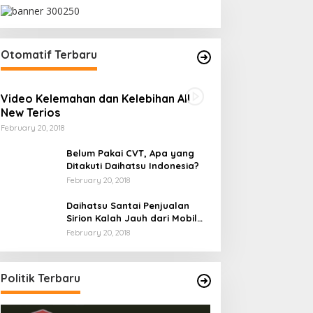
Otomatif Terbaru
Video Kelemahan dan Kelebihan All
New Terios
February 20, 2018
Belum Pakai CVT, Apa yang
Ditakuti Daihatsu Indonesia?
February 20, 2018
iunan,
Daihatsu Santai Penjualan
s
Sirion Kalah Jauh dari Mobil
LCGC
February 20, 2018
Politik Terbaru