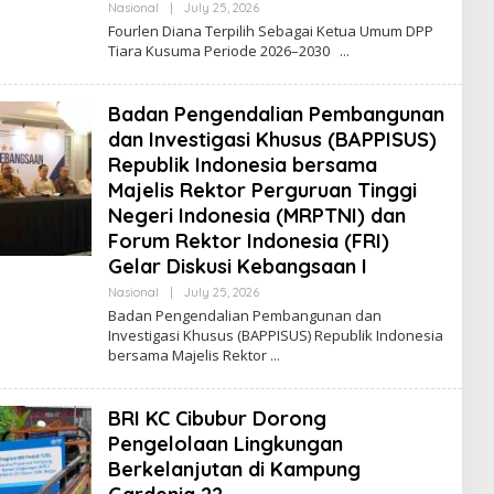
Nasional
|
July 25, 2026
B
Y
Fourlen Diana Terpilih Sebagai Ketua Umum DPP
A
Tiara Kusuma Periode 2026–2030
D
M
I
N
Badan Pengendalian Pembangunan
dan Investigasi Khusus (BAPPISUS)
Republik Indonesia bersama
Majelis Rektor Perguruan Tinggi
Negeri Indonesia (MRPTNI) dan
Forum Rektor Indonesia (FRI)
Gelar Diskusi Kebangsaan I
Nasional
|
July 25, 2026
B
Y
Badan Pengendalian Pembangunan dan
A
Investigasi Khusus (BAPPISUS) Republik Indonesia
D
bersama Majelis Rektor
M
I
N
BRI KC Cibubur Dorong
Pengelolaan Lingkungan
Berkelanjutan di Kampung