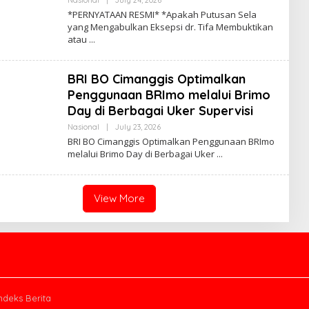
Y
*PERNYATAAN RESMI* *Apakah Putusan Sela
A
yang Mengabulkan Eksepsi dr. Tifa Membuktikan
D
atau
M
I
N
BRI BO Cimanggis Optimalkan
Penggunaan BRImo melalui Brimo
Day di Berbagai Uker Supervisi
Nasional
|
July 23, 2026
B
Y
BRI BO Cimanggis Optimalkan Penggunaan BRImo
A
melalui Brimo Day di Berbagai Uker
D
M
I
N
View More
ndeks Berita