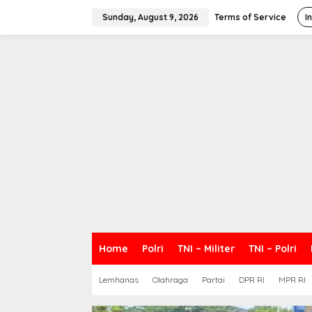
S
k
Sunday, August 9, 2026
Terms of Service
I
i
p
t
o
c
o
n
t
e
n
t
Home
Polri
TNI – Militer
TNI – Polri
Lemhanas
Olahraga
Partai
DPR RI
MPR RI