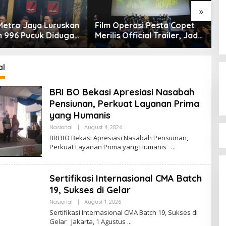
periode 2026-
»
ntikan digelar di
 Kota Tua,
Film Operasi Pesta Copet
Masalah kedaulatan m
Merilis Official Trailer, Jadi
menjadi agenda krusial
Produksi Imajinari Paling
negeri tercinta Indone
Nekat! Syuting di Tengah
Festival Nyata dengan
al
Puluhan Ribu Penonton
Operasi Pesta Copet
BRI BO Bekasi Apresiasi Nasabah
tayang mulai 27 Agustus di
Pensiunan, Perkuat Layanan Prima
seluruh bioskop
yang Humanis
Nasional
|
August 4, 2026
B
Y
BRI BO Bekasi Apresiasi Nasabah Pensiunan,
A
Perkuat Layanan Prima yang Humanis
D
M
I
N
Sertifikasi Internasional CMA Batch
19, Sukses di Gelar
Nasional
|
August 1, 2026
B
Y
Sertifikasi Internasional CMA Batch 19, Sukses di
A
Gelar Jakarta, 1 Agustus
D