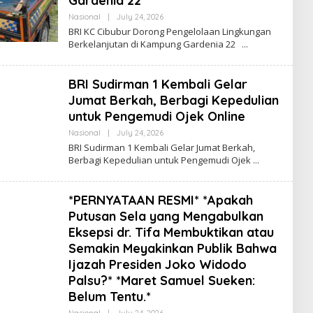
Gardenia 22
Nasional
|
July 24, 2026
B
Y
BRI KC Cibubur Dorong Pengelolaan Lingkungan
A
Berkelanjutan di Kampung Gardenia 22
D
M
I
N
BRI Sudirman 1 Kembali Gelar
Jumat Berkah, Berbagi Kepedulian
untuk Pengemudi Ojek Online
Nasional
|
July 24, 2026
B
Y
BRI Sudirman 1 Kembali Gelar Jumat Berkah,
A
Berbagi Kepedulian untuk Pengemudi Ojek
D
M
I
N
*PERNYATAAN RESMI* *Apakah
Putusan Sela yang Mengabulkan
Eksepsi dr. Tifa Membuktikan atau
Semakin Meyakinkan Publik Bahwa
Ijazah Presiden Joko Widodo
Palsu?* *Maret Samuel Sueken:
Belum Tentu.*
Nasional
|
July 24, 2026
B