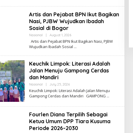
M
I
N
Artis dan Pejabat BPN Ikut Bagikan
Nasi, PJBW Wujudkan Ibadah
Sosial di Bogor
Nasional
|
August 1, 2026
B
Y
Artis dan Pejabat BPN Ikut Bagikan Nasi, PJBW
A
Wujudkan Ibadah Sosial
D
M
I
N
Keuchik Limpok: Literasi Adalah
Jalan Menuju Gampong Cerdas
dan Mandiri
Nasional
|
July 25, 2026
B
Y
Keuchik Limpok: Literasi Adalah Jalan Menuju
A
Gampong Cerdas dan Mandiri GAMPONG
D
M
I
N
Fourlen Diana Terpilih Sebagai
Ketua Umum DPP Tiara Kusuma
Periode 2026–2030