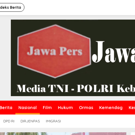
ndeks Berita
Berita
Nasional
Film
Hukum
Ormas
Kemendag
Ke
DPD RI
DIRJENPAS
IMIGRASI