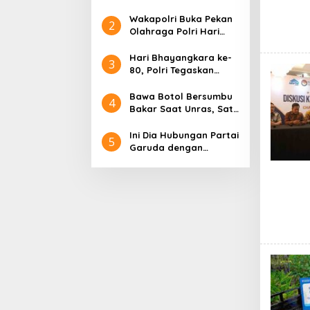
Rabu 1 Juli 2026
seluruh
Kembali Beroperasi
Wakapolri Buka Pekan
pemangku
2
Olahraga Polri Hari
kepentingan
Bhayangkara ke-80,
dalam
Tegaskan Semangat
Hari Bhayangkara ke-
mewujudkan
3
“Polri untuk
80, Polri Tegaskan
sistem peradilan
Masyarakat
Transformasi
pidana yang
Berkelanjutan untuk
Bawa Botol Bersumbu
modern,
4
Hadir dan Mengabdi
Bakar Saat Unras, Satu
profesional,
kepada Masyarakat
Orang Ditetapkan
transparan,
Tersangka oleh Polda
akuntabel, dan
Ini Dia Hubungan Partai
5
Metro Jaya
berkeadilan.
Garuda dengan
Gerindra