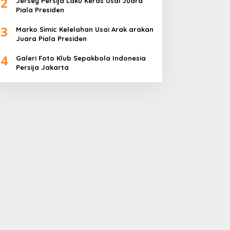
2
Jersey Persija Laku Keras Usai Juara
Piala Presiden
3
Marko Simic Kelelahan Usai Arak arakan
Juara Piala Presiden
4
Galeri Foto Klub Sepakbola Indonesia
Persija Jakarta