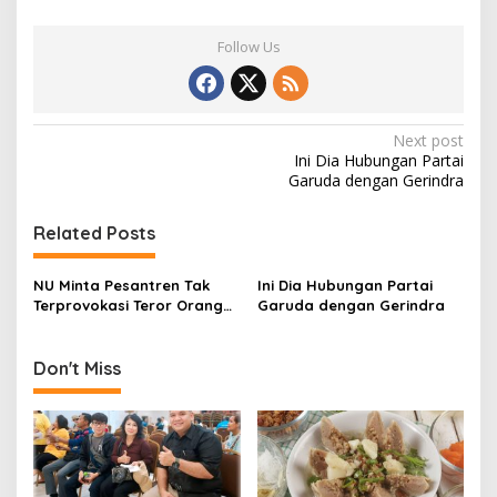
Follow Us
P
Next post
Ini Dia Hubungan Partai
o
Garuda dengan Gerindra
s
t
Related Posts
n
NU Minta Pesantren Tak
Ini Dia Hubungan Partai
a
Terprovokasi Teror Orang
Garuda dengan Gerindra
v
Gila
i
Don't Miss
g
a
t
i