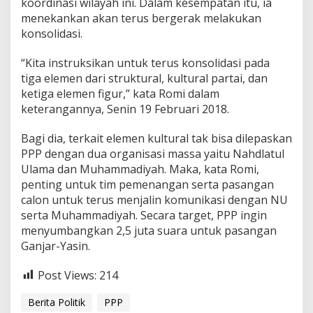
koordinasi wilayah ini. Dalam kesempatan itu, ia
a
menekankan akan terus bergerak melakukan
s
konsolidasi.
i
n
“Kita instruksikan untuk terus konsolidasi pada
tiga elemen dari struktural, kultural partai, dan
ketiga elemen figur,” kata Romi dalam
keterangannya, Senin 19 Februari 2018.
Bagi dia, terkait elemen kultural tak bisa dilepaskan
PPP dengan dua organisasi massa yaitu Nahdlatul
Ulama dan Muhammadiyah. Maka, kata Romi,
penting untuk tim pemenangan serta pasangan
calon untuk terus menjalin komunikasi dengan NU
serta Muhammadiyah. Secara target, PPP ingin
menyumbangkan 2,5 juta suara untuk pasangan
Ganjar-Yasin.
Post Views:
214
Berita Politik
PPP