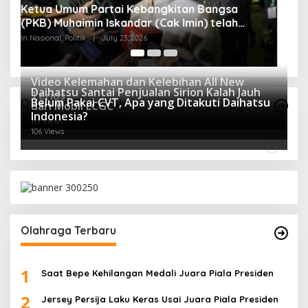
Video Kelemahan dan Kelebihan All New
Daihatsu Santai Penjualan Sirion Kalah Jauh
Terios
Belum Pakai CVT, Apa yang Ditakuti Daihatsu
Otomotif Terpopuler
dari Mobil LCGC
166 Views
Indonesia?
119 Views
106 Views
Olahraga Terbaru
1
Saat Bepe Kehilangan Medali Juara Piala Presiden
2
Jersey Persija Laku Keras Usai Juara Piala Presiden