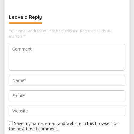
Profesi Pers
karya ilmiah, tetapi juga
momentum untuk
memperkuat komitmen
Leave a Reply
seluruh pemangku
kepentingan dalam
mewujudkan sistem
Your email address will not be published.
Required fields are
peradilan pidana yang
marked
*
modern, profesional,
transparan, akuntabel,
dan berkeadilan.
Save my name, email, and website in this browser for
the next time I comment.