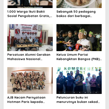
o
n
1.000 Warga Ikuti Bakti
Sebanyak 50 pedagang
Sosial Pengobatan Gratis,
bakso dari berbagai
Akupuntur, dan Pembagian
penjuru Nusantara
Beras di Gereja Kasih
menghadiri festival bakso
Anugerah Depok City
legendaris pertama di
Blessing
Indonesia
Persatuan Alumni Gerakan
Ketua Umum Partai
Mahasiswa Nasional
Kebangkitan Bangsa (PKB)
Indonesia (PA GMNI)
Muhaimin Iskandar (Cak
Jakarta Raya menggelar
Imin) telah resmi melantik
Simposium Nasional Dan
total 514 ketua Dewan
Orasi Kebangsaan
Pengurus Cabang (DPC)
PKB dari seluruh Indonesia
untuk periode 2026-2031.
Prosesi pelantikan digelar
di Taman Fatahillah, Kota
AJB Kecam Pernyataan
Peluncuran buku ini
Tua, Jakarta
Hotman Paris kepada
menurutnya bukan sekadar
Wartawan, Nilai Lecehkan
menandai terbitnya sebuah