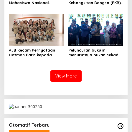
Mahasiswa Nasional
Kebangkitan Bangsa (PKB)
Indonesia (PA GMNI)
Muhaimin Iskandar (Cak
Jakarta Raya menggelar
Imin) telah resmi melantik
Simposium Nasional Dan
total 514 ketua Dewan
Orasi Kebangsaan
Pengurus Cabang (DPC)
PKB dari seluruh Indonesia
untuk periode 2026-2031.
Prosesi pelantikan digelar
di Taman Fatahillah, Kota
Tua, Jakarta
AJB Kecam Pernyataan
Peluncuran buku ini
Hotman Paris kepada
menurutnya bukan sekadar
Wartawan, Nilai Lecehkan
menandai terbitnya sebuah
Profesi Pers
karya ilmiah, tetapi juga
momentum untuk
memperkuat komitmen
View More
seluruh pemangku
kepentingan dalam
mewujudkan sistem
peradilan pidana yang
modern, profesional,
transparan, akuntabel,
dan berkeadilan.
Otomatif Terbaru