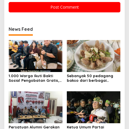
News Feed
1.000 Warga Ikuti Bakti
Sebanyak 50 pedagang
Sosial Pengobatan Gratis,
bakso dari berbagai
Akupuntur, dan Pembagian
penjuru Nusantara
Beras di Gereja Kasih
menghadiri festival bakso
Anugerah Depok City
legendaris pertama di
Blessing
Indonesia
Persatuan Alumni Gerakan
Ketua Umum Partai