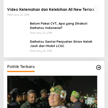
Video Kelemahan dan Kelebihan All New Terios
February 20, 2018
Belum Pakai CVT, Apa yang Ditakuti
Daihatsu Indonesia?
February 20, 2018
Daihatsu Santai Penjualan Sirion Kalah
Jauh dari Mobil LCGC
February 20, 2018
Ini Dia Hubungan Partai Garuda dengan
Gerindra
In Berita, Politik
|
February 19, 2018
Politik Terbaru
S
Y
In 