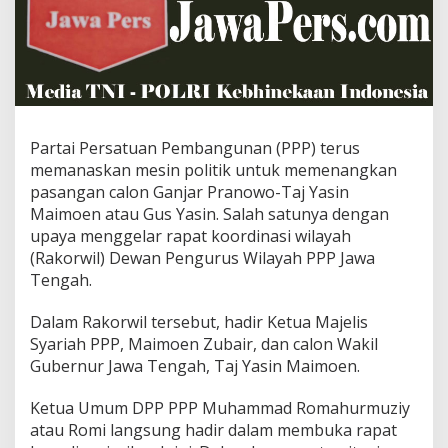
e
n
a
n
g
k
a
n
Partai Persatuan Pembangunan (PPP) terus
D
memanaskan mesin politik untuk memenangkan
u
pasangan calon Ganjar Pranowo-Taj Yasin
e
Maimoen atau Gus Yasin. Salah satunya dengan
t
G
upaya menggelar rapat koordinasi wilayah
a
(Rakorwil) Dewan Pengurus Wilayah PPP Jawa
n
Tengah.
j
a
Dalam Rakorwil tersebut, hadir Ketua Majelis
r
d
Syariah PPP, Maimoen Zubair, dan calon Wakil
a
Gubernur Jawa Tengah, Taj Yasin Maimoen.
n
G
Ketua Umum DPP PPP Muhammad Romahurmuziy
u
atau Romi langsung hadir dalam membuka rapat
s
Y