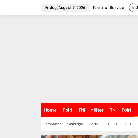
S
k
Friday, August 7, 2026
Terms of Service
In
i
p
t
o
c
o
n
t
e
n
t
Home
Polri
TNI – Militer
TNI – Polri
Lemhanas
Olahraga
Partai
DPR RI
MPR RI