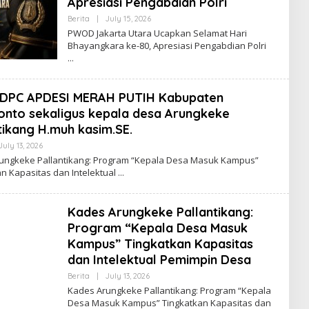
Apresiasi Pengabdian Polri
Berita
|
July 15, 2026
B
Y
PWOD Jakarta Utara Ucapkan Selamat Hari
A
Bhayangkara ke-80, Apresiasi Pengabdian Polri
D
M
I
N
 DPC APDESI MERAH PUTIH Kabupaten
nto sekaligus kepala desa Arungkeke
tikang H.muh kasim.SE.
July 13, 2026
B
Y
ungkeke Pallantikang: Program “Kepala Desa Masuk Kampus”
A
n Kapasitas dan Intelektual
D
M
I
N
Kades Arungkeke Pallantikang:
Program “Kepala Desa Masuk
Kampus” Tingkatkan Kapasitas
dan Intelektual Pemimpin Desa
Berita
|
July 13, 2026
B
Y
Kades Arungkeke Pallantikang: Program “Kepala
A
Desa Masuk Kampus” Tingkatkan Kapasitas dan
D