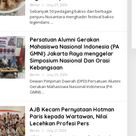
Berita
|
July 25, 2026
B
Y
Sebanyak 50 pedagang bakso dari berbagai
A
penjuru Nusantara menghadiri festival bakso
D
legendaris
M
I
N
Persatuan Alumni Gerakan
Mahasiswa Nasional Indonesia (PA
GMNI) Jakarta Raya menggelar
Simposium Nasional Dan Orasi
Kebangsaan
Berita
|
July 25, 2026
B
Y
Dewan Pimpinan Daerah (DPD) Persatuan Alumni
A
Gerakan Mahasiswa Nasional Indonesia (PA
D
GMNI)
M
I
N
AJB Kecam Pernyataan Hotman
Paris kepada Wartawan, Nilai
Lecehkan Profesi Pers
Berita
|
July 21, 2026
B
Y