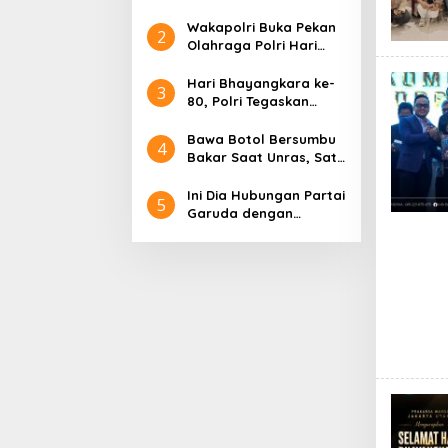
Rabu 1 Juli 2026
seluruh
Kembali Beroperasi
Wakapolri Buka Pekan
pemangku
2
Olahraga Polri Hari
kepentingan
Bhayangkara ke-80,
dalam
Tegaskan Semangat
Hari Bhayangkara ke-
mewujudkan
3
“Polri untuk
80, Polri Tegaskan
sistem peradilan
Masyarakat
Transformasi
pidana yang
Berkelanjutan untuk
Bawa Botol Bersumbu
modern,
4
Hadir dan Mengabdi
Bakar Saat Unras, Satu
profesional,
kepada Masyarakat
Orang Ditetapkan
transparan,
Tersangka oleh Polda
akuntabel, dan
Ini Dia Hubungan Partai
5
Metro Jaya
berkeadilan.
Garuda dengan
Gerindra