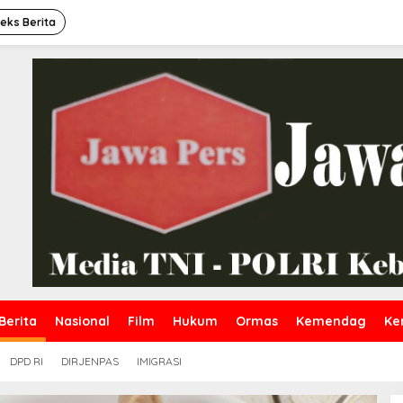
deks Berita
Berita
Nasional
Film
Hukum
Ormas
Kemendag
Ke
DPD RI
DIRJENPAS
IMIGRASI