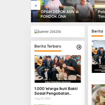
«
aulatan masih
OPSIH DEPOK ASRI di
Polda 
da krusial di
PONDOK CINA
Tim Ko
nta Indonesia.
Penega
Penggi
Berita
Berita Terbaru
1.000 Warga Ikuti Bakti
Sosial Pengobatan
Gratis, Akupuntur, dan
July 25, 2026
Pembagian Beras di