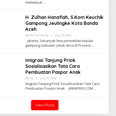
Intelektual
M
I
N
H. Zulhan Hanafiah, S.Kom Keuchik
Gampong Jeulingke Kota Banda
Aceh
Berita
,
Kemenag
|
July 13, 2026
B
Y
Jakarta, Sebanyak lima perwakilan kepala
A
gampong (sebutan untuk desa di Provinsi
D
M
I
N
Imigrasi Tanjung Priok
Sosialisasikan Tata Cara
Pembuatan Paspor Anak
Berita
|
July 13, 2026
B
Y
Imigrasi Tanjung Priok Sosialisasikan Tata Cara
A
Pembuatan Paspor Anak JAWAPERS.COM
D
M
I
N
View More