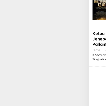
Ketua
Jenepo
Pallan
Berita
|
Kades Ar
Tingkatka