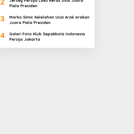
2
Jersey Persija Laku Keras Usai Juara
Piala Presiden
3
Marko Simic Kelelahan Usai Arak arakan
Juara Piala Presiden
4
Galeri Foto Klub Sepakbola Indonesia
Persija Jakarta