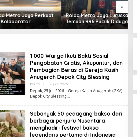
Indonesia untuk periode 2026-
»
2031. Prosesi pelantikan digelar di
Taman Fatahillah, Kota Tua,
Metro Jaya Perkuat
Polda Metro Jaya Luruskan
F
Jakarta
laborator
Temuan 996 Pucuk Diduga
Me
kan Hukum, 28
Senjata di Yayasan Jaksel:
P
at Medsos Didalami
995 Senapan Angin, 1
N
Senjata Api
F
P
O
1.000 Warga Ikuti Bakti Sosial
t
Pengobatan Gratis, Akupuntur, dan
s
Pembagian Beras di Gereja Kasih
Anugerah Depok City Blessing
Berita
|
July 25, 2026
B
Y
Depok, 25 Juli 2026 – Gereja Kasih Anugerah (GKA)
A
Depok City Blessing
D
M
I
N
Sebanyak 50 pedagang bakso dari
berbagai penjuru Nusantara
menghadiri festival bakso
legendaris pertama di Indonesia