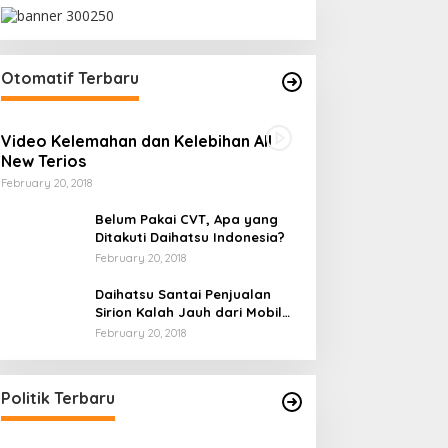
Otomatif Terbaru
Video Kelemahan dan Kelebihan All
New Terios
February 20, 2018
Belum Pakai CVT, Apa yang
Berita
Ditakuti Daihatsu Indonesia?
February 20, 2018
Persatuan Alumni Gerakan Mah
Daihatsu Santai Penjualan
Indonesia (PA GMNI) Jakarta R
Sirion Kalah Jauh dari Mobil
Simposium Nasional Dan Orasi
LCGC
February 20, 2018
ly 25, 2026
Ini Dia Hubungan Partai Garuda
dengan Gerindra
In Berita, Politik
|
February 19, 2018
Politik Terbaru