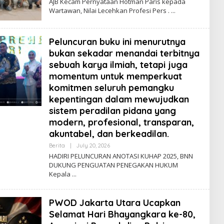
AJB Kecam Pernyataan Hotman Paris kepada
A
Wartawan, Nilai Lecehkan Profesi Pers .
D
M
I
N
Peluncuran buku ini menurutnya
bukan sekadar menandai terbitnya
sebuah karya ilmiah, tetapi juga
momentum untuk memperkuat
komitmen seluruh pemangku
kepentingan dalam mewujudkan
sistem peradilan pidana yang
modern, profesional, transparan,
akuntabel, dan berkeadilan.
Berita
|
July 20, 2026
B
Y
HADIRI PELUNCURAN ANOTASI KUHAP 2025, BNN
A
DUKUNG PENGUATAN PENEGAKAN HUKUM
D
Kepala
M
I
N
PWOD Jakarta Utara Ucapkan
Selamat Hari Bhayangkara ke-80,