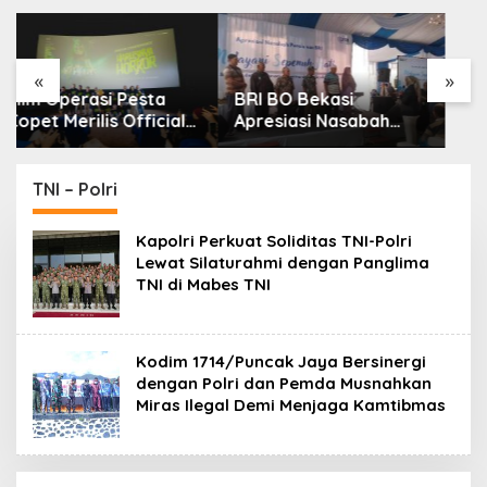
Sirait & Co Minta
Penegakan Kode Etik
«
»
BRI BO Bekasi
Apresiasi Nasabah
Pensiunan, Perkuat
Layanan Prima yang
Humanis
TNI – Polri
Kapolri Perkuat Soliditas TNI-Polri
Lewat Silaturahmi dengan Panglima
TNI di Mabes TNI
Kodim 1714/Puncak Jaya Bersinergi
dengan Polri dan Pemda Musnahkan
Miras Ilegal Demi Menjaga Kamtibmas