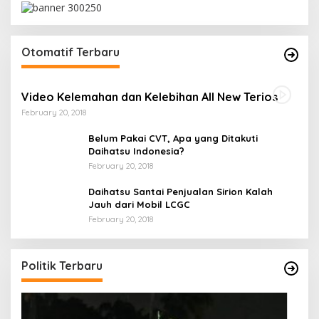
Otomatif Terbaru
Video Kelemahan dan Kelebihan All New Terios
February 20, 2018
Belum Pakai CVT, Apa yang Ditakuti
Daihatsu Indonesia?
February 20, 2018
Daihatsu Santai Penjualan Sirion Kalah
Jauh dari Mobil LCGC
February 20, 2018
Ini Dia Hubungan Partai Garuda dengan
Gerindra
In Berita, Politik
|
February 19, 2018
Politik Terbaru