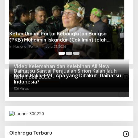
S
Y
In 
Video Kelemahan dan Kelebihan All New
Daihatsu Santai Penjualan Sirion Kalah Jauh
Terios
Belum Pakai CVT, Apa yang Ditakuti Daihatsu
Otomotif Terpopuler
dari Mobil LCGC
166 Views
Indonesia?
119 Views
106 Views
Olahraga Terbaru