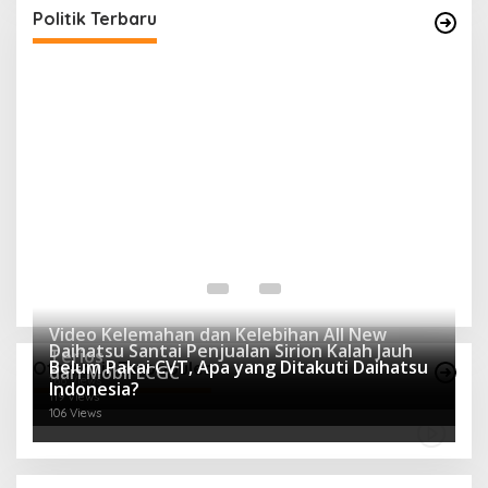
In Berita, Politik
|
February 19, 2018
Politik Terbaru
S
Y
In 
Video Kelemahan dan Kelebihan All New
Daihatsu Santai Penjualan Sirion Kalah Jauh
Terios
Belum Pakai CVT, Apa yang Ditakuti Daihatsu
Otomotif Terpopuler
dari Mobil LCGC
166 Views
Indonesia?
119 Views
106 Views