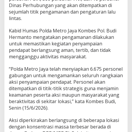
Dinas Perhubungan yang akan ditempatkan di
a
M
sejumlah titik pengamanan dan pengaturan lalu
e
lintas.
t
r
Kabid Humas Polda Metro Jaya Kombes Pol. Budi
o
Hermanto mengatakan pengamanan dilakukan
J
a
untuk memastikan kegiatan penyampaian
y
pendapat berlangsung aman, tertib, dan tidak
a
mengganggu aktivitas masyarakat.
S
i
“Polda Metro Jaya telah menyiapkan 6.675 personel
a
g
gabungan untuk mengamankan seluruh rangkaian
a
aksi penyampaian pendapat. Personel akan
k
ditempatkan di titik-titik strategis guna menjamin
a
keamanan peserta aksi maupun masyarakat yang
n
6
beraktivitas di sekitar lokasi,” kata Kombes Budi,
.
Senin (15/6/2026).
6
7
Aksi diperkirakan berlangsung di beberapa lokasi
5
dengan konsentrasi massa terbesar berada di
P