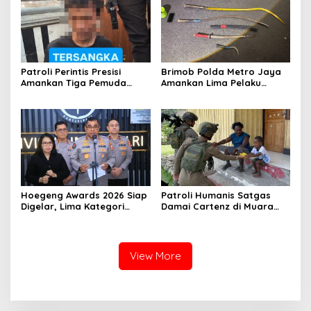
Patroli Perintis Presisi
Brimob Polda Metro Jaya
Amankan Tiga Pemuda
Amankan Lima Pelaku
Diduga Terlibat Kejahatan
Tawuran Bersenjata di
Jalanan di Jakarta Timur
Jakarta Timur
Hoegeng Awards 2026 Siap
Patroli Humanis Satgas
Digelar, Lima Kategori
Damai Cartenz di Muara
Polisi Teladan Akan
Puncak Jaya, Hadir
Dianugerahkan
Menyapa dan Berbagi
Bersama Masyarakat
View More