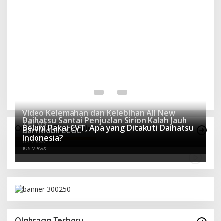
S
Y
In 
Video Kelemahan dan Kelebihan All New
Daihatsu Santai Penjualan Sirion Kalah Jauh
Terios
Belum Pakai CVT, Apa yang Ditakuti Daihatsu
Otomotif Terpopuler
dari Mobil LCGC
166 Views
Indonesia?
119 Views
106 Views
Olahraga Terbaru