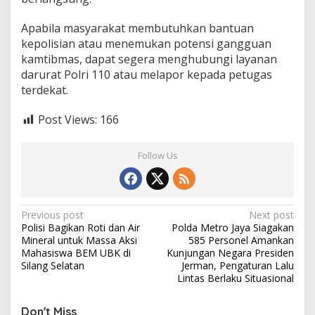
Apabila masyarakat membutuhkan bantuan
kepolisian atau menemukan potensi gangguan
kamtibmas, dapat segera menghubungi layanan
darurat Polri 110 atau melapor kepada petugas
terdekat.
Post Views:
166
Follow Us
P
Previous post
Next post
Polisi Bagikan Roti dan Air
Polda Metro Jaya Siagakan
o
Mineral untuk Massa Aksi
585 Personel Amankan
s
Mahasiswa BEM UBK di
Kunjungan Negara Presiden
Silang Selatan
Jerman, Pengaturan Lalu
t
Lintas Berlaku Situasional
n
Don't Miss