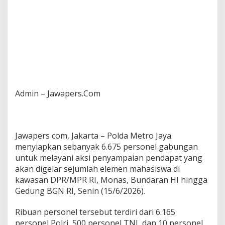
a
p
a
t
d
i
D
P
R
h
Admin – Jawapers.Com
i
n
g
g
a
Jawapers com, Jakarta – Polda Metro Jaya
M
menyiapkan sebanyak 6.675 personel gabungan
o
untuk melayani aksi penyampaian pendapat yang
n
akan digelar sejumlah elemen mahasiswa di
a
kawasan DPR/MPR RI, Monas, Bundaran HI hingga
s
,
Gedung BGN RI, Senin (15/6/2026).
P
o
Ribuan personel tersebut terdiri dari 6.165
l
personel Polri, 500 personel TNI, dan 10 personel
d