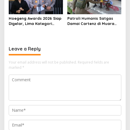
Hoegeng Awards 2026 Siap
Patroli Humanis Satgas
Digelar, Lima Kategori
Damai Cartenz di Muara
Polisi Teladan Akan
Puncak Jaya, Hadir
Dianugerahkan
Menyapa dan Berbagi
Bersama Masyarakat
Leave a Reply
Your email address will not be published.
Required fields are
marked
*