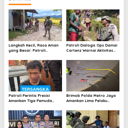
a
v
i
g
a
t
Langkah Kecil, Rasa Aman
Patroli Dialogis Ops Damai
i
yang Besar: Patroli
Cartenz Warnai Aktivitas
o
Humanis Satgas Ops Damai
Warga di Distrik Sinak
Cartenz Hangatkan
n
Kenyam
Patroli Perintis Presisi
Brimob Polda Metro Jaya
Amankan Tiga Pemuda
Amankan Lima Pelaku
Diduga Terlibat Kejahatan
Tawuran Bersenjata di
Jalanan di Jakarta Timur
Jakarta Timur