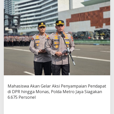
n
G
e
l
a
r
A
k
s
i
P
e
n
y
a
m
p
a
Mahasiswa Akan Gelar Aksi Penyampaian Pendapat
i
a
di DPR hingga Monas, Polda Metro Jaya Siagakan
n
6.675 Personel
P
e
n
d