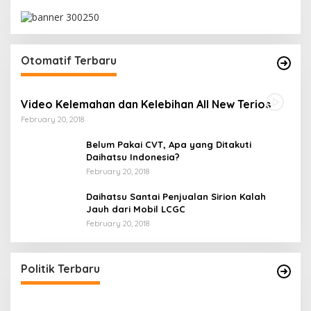
Otomatif Terbaru
Video Kelemahan dan Kelebihan All New Terios
February 20, 2018
Belum Pakai CVT, Apa yang Ditakuti
Daihatsu Indonesia?
February 20, 2018
Daihatsu Santai Penjualan Sirion Kalah
Jauh dari Mobil LCGC
February 20, 2018
Ini Dia Hubungan Partai Garuda dengan
Gerindra
In Berita, Politik
|
February 19, 2018
Politik Terbaru