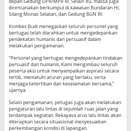
e
depan Gedung DPR/MPR RI. Selain itu, massa juga
r
direncanakan berkumpul di kawasan Bundaran HI,
s
Silang Monas Selatan, dan Gedung BGN RI.
o
n
Kombes Budi menegaskan seluruh personel yang
e
l
bertugas telah diarahkan untuk mengedepankan
pendekatan humanis dan persuasif dalam
melakukan pengamanan.
“Personel yang bertugas mengedepankan tindakan
persuasif dan humanis. Kami mengimbau seluruh
peserta aksi untuk menyampaikan aspirasi secara
tertib, mematuhi aturan yang berlaku, serta
menjaga ketertiban dan keselamatan bersama,”
ujarnya.
Selain pengamanan, petugas juga akan melakukan
pengaturan lalu lintas di sejumlah ruas jalan yang
terdampak kegiatan. Rekayasa arus lalu lintas akan
diterapkan secara situasional menyesuaikan
perkembangan kondisi di lapangan.