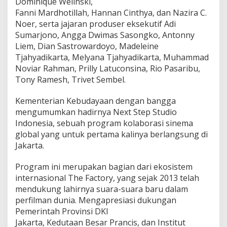
Dominique Welinski,
a
Fanni Mardhotillah, Hannan Cinthya, dan Nazira C.
n
Noer, serta jajaran produser eksekutif Adi
n
Sumarjono, Angga Dwimas Sasongko, Antonny
e
Liem, Dian Sastrowardoyo, Madeleine
s
F
Tjahyadikarta, Melyana Tjahyadikarta, Muhammad
i
Noviar Rahman, Prilly Latuconsina, Rio Pasaribu,
l
Tony Ramesh, Trivet Sembel.
m
F
Kementerian Kebudayaan dengan bangga
e
s
mengumumkan hadirnya Next Step Studio
t
Indonesia, sebuah program kolaborasi sinema
i
global yang untuk pertama kalinya berlangsung di
v
Jakarta.
a
l
2
Program ini merupakan bagian dari ekosistem
0
internasional The Factory, yang sejak 2013 telah
2
mendukung lahirnya suara-suara baru dalam
6
perfilman dunia. Mengapresiasi dukungan
Pemerintah Provinsi DKI
Jakarta, Kedutaan Besar Prancis, dan Institut