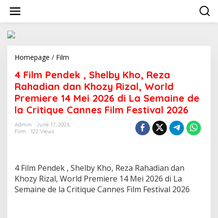
S
k
i
p
t
o
c
Homepage
/
Film
4
o
F
4 Film Pendek , Shelby Kho, Reza
n
i
t
l
Rahadian dan Khozy Rizal, World
e
m
Premiere 14 Mei 2026 di La Semaine de
n
P
la Critique Cannes Film Festival 2026
t
e
n
Admin
June 17, 2026
d
Film
122 Views
e
k
,
S
4 Film Pendek , Shelby Kho, Reza Rahadian dan
h
Khozy Rizal, World Premiere 14 Mei 2026 di La
e
Semaine de la Critique Cannes Film Festival 2026
l
b
y
K