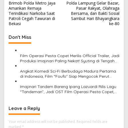
Brimob Polda Metro Jaya
Polda Lampung Gelar Bazar,
o
Amankan Remaja
Pasar Rakyat, Olahraga
s
Terindikasi Narkoba Saat
Bersama, dan Bakti Sosial
Patroli Cegah Tawuran di
Sambut Hari Bhayangkara
t
Bekasi
ke-80
n
Don't Miss
a
v
i
Film Operasi Pesta Copet Merilis Official Trailer, Jadi
Produksi Imajinari Paling Nekat! Syuting di Tengah
g
Festival Nyata dengan Puluhan Ribu Penonton
a
Operasi Pesta Copet tayang mulai 27 Agustus di
Angkat Komedi Sci-Fi Berbudaya Madura Pertama
seluruh bioskop
di Indonesia, Film “Foufo” Siap Mengocok Perut
t
Penonton Mulai 9 Juli 2026
i
Imajinari Tandem Bareng Ipang Lazuardi Rilis Lagu
“Tandeman”, Jadi OST Film Operasi Pesta Copet,
o
Berkisah Tentang Persahabatan
n
Leave a Reply
Your email address will not be published.
Required fields are
marked
*