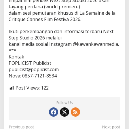
Empat film pendek Next Step Studio 2026 akan
tayang perdana (world premiere)
dalam sesi pemutaran khusus di La Semaine de la
Critique Cannes Film Festiva 2026.
Ikuti perkembangan dan informasi terbaru Next
Step Studio 2026 melalui
kanal media sosial Instagram @kawankawanmedia.
***
Kontak
POPLICIST Publicist
publicist@poplicist.com
Nova: 0857-7121-8534
Post Views:
122
Follow Us
P
Previous post
Next post