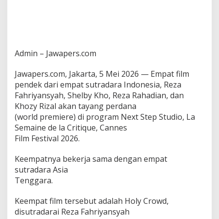
h
o
,
R
e
z
Admin – Jawapers.com
a
R
Jawapers.com, Jakarta, 5 Mei 2026 — Empat film
a
pendek dari empat sutradara Indonesia, Reza
h
a
Fahriyansyah, Shelby Kho, Reza Rahadian, dan
d
Khozy Rizal akan tayang perdana
i
(world premiere) di program Next Step Studio, La
a
Semaine de la Critique, Cannes
n
Film Festival 2026.
d
a
n
Keempatnya bekerja sama dengan empat
K
sutradara Asia
h
Tenggara.
o
z
y
Keempat film tersebut adalah Holy Crowd,
R
disutradarai Reza Fahriyansyah
i