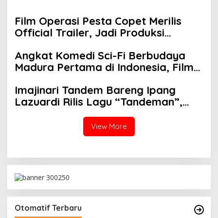
Film Operasi Pesta Copet Merilis
Official Trailer, Jadi Produksi
Imajinari Paling Nekat! Syuting di
Angkat Komedi Sci-Fi Berbudaya
Tengah Festival Nyata dengan
Madura Pertama di Indonesia, Film
Puluhan Ribu Penonton Operasi
“Foufo” Siap Mengocok Perut
Pesta Copet tayang mulai 27
Imajinari Tandem Bareng Ipang
Penonton Mulai 9 Juli 2026
Agustus di seluruh bioskop
Lazuardi Rilis Lagu “Tandeman”,
Jadi OST Film Operasi Pesta Copet,
Berkisah Tentang Persahabatan
View More
Otomatif Terbaru