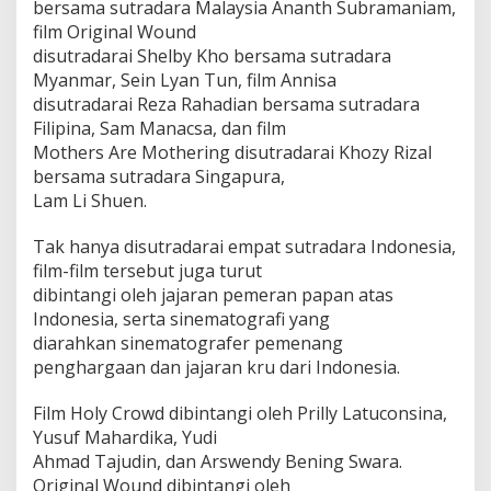
bersama sutradara Malaysia Ananth Subramaniam,
z
film Original Wound
a
disutradarai Shelby Kho bersama sutradara
l
,
Myanmar, Sein Lyan Tun, film Annisa
W
disutradarai Reza Rahadian bersama sutradara
o
Filipina, Sam Manacsa, dan film
r
Mothers Are Mothering disutradarai Khozy Rizal
l
d
bersama sutradara Singapura,
P
Lam Li Shuen.
r
e
Tak hanya disutradarai empat sutradara Indonesia,
m
film-film tersebut juga turut
i
e
dibintangi oleh jajaran pemeran papan atas
r
Indonesia, serta sinematografi yang
e
diarahkan sinematografer pemenang
1
penghargaan dan jajaran kru dari Indonesia.
4
M
e
Film Holy Crowd dibintangi oleh Prilly Latuconsina,
i
Yusuf Mahardika, Yudi
2
Ahmad Tajudin, dan Arswendy Bening Swara.
0
Original Wound dibintangi oleh
2