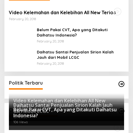
Video Kelemahan dan Kelebihan All New Terios
February 20, 2018
Belum Pakai CVT, Apa yang Ditakuti
Daihatsu Indonesia?
February 20, 2018
Daihatsu Santai Penjualan Sirion Kalah
Jauh dari Mobil LCGC
February 20, 2018
Politik Terbaru
Video Kelemahan dan Kelebihan All New
Daihatsu Santai Penjualan Sirion Kalah Jauh
Terios
Belum Pakai CVT, Apa yang Ditakuti Daihatsu
Otomotif Terpopuler
dari Mobil LCGC
166 Views
Indonesia?
121 Views
106 Views