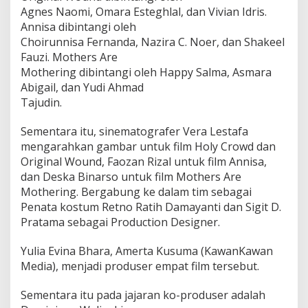
Agnes Naomi, Omara Esteghlal, dan Vivian Idris.
6
d
Annisa dibintangi oleh
i
Choirunnisa Fernanda, Nazira C. Noer, dan Shakeel
L
Fauzi. Mothers Are
a
Mothering dibintangi oleh Happy Salma, Asmara
S
e
Abigail, dan Yudi Ahmad
m
Tajudin.
a
i
Sementara itu, sinematografer Vera Lestafa
n
mengarahkan gambar untuk film Holy Crowd dan
e
d
Original Wound, Faozan Rizal untuk film Annisa,
e
dan Deska Binarso untuk film Mothers Are
l
Mothering. Bergabung ke dalam tim sebagai
a
Penata kostum Retno Ratih Damayanti dan Sigit D.
C
Pratama sebagai Production Designer.
r
i
t
Yulia Evina Bhara, Amerta Kusuma (KawanKawan
i
Media), menjadi produser empat film tersebut.
q
u
Sementara itu pada jajaran ko-produser adalah
e
C