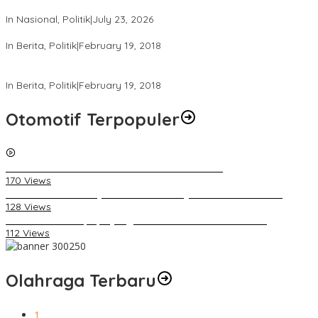
Fatahillah, Kota Tua, Jakarta
In Nasional, Politik
|
July 23, 2026
Ini Dia Hubungan Partai Garuda dengan Gerindra
In Berita, Politik
|
February 19, 2018
Strategi PPP Menangkan Duet Ganjar dan Gus Yasin
In Berita, Politik
|
February 19, 2018
Otomotif Terpopuler
Video Kelemahan dan Kelebihan All New Terios
170 Views
Daihatsu Santai Penjualan Sirion Kalah Jauh dari Mobil LCGC
128 Views
Belum Pakai CVT, Apa yang Ditakuti Daihatsu Indonesia?
112 Views
Olahraga Terbaru
1