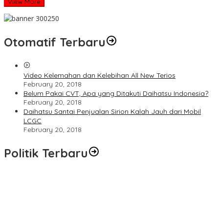
View More
Otomatif Terbaru
Video Kelemahan dan Kelebihan All New Terios
February 20, 2018
Belum Pakai CVT, Apa yang Ditakuti Daihatsu Indonesia?
February 20, 2018
Daihatsu Santai Penjualan Sirion Kalah Jauh dari Mobil
LCGC
February 20, 2018
Politik Terbaru
Ketua Umum Partai Kebangkitan Bangsa (PKB) Muhaimin
Iskandar (Cak Imin) telah resmi melantik total 514 ketua Dewan
Pengurus Cabang (DPC) PKB dari seluruh Indonesia untuk
periode 2026-2031. Prosesi pelantikan digelar di Taman