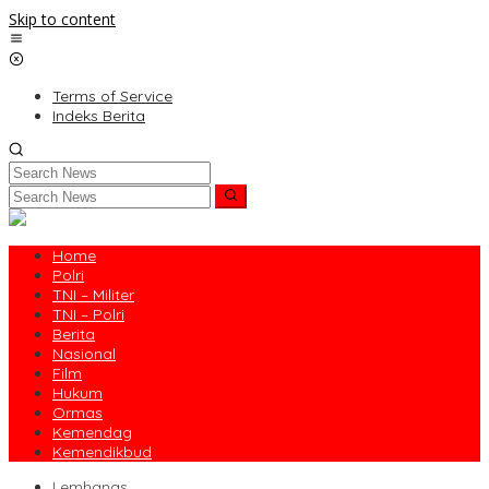
Skip to content
Terms of Service
Indeks Berita
Home
Polri
TNI – Militer
TNI – Polri
Berita
Nasional
Film
Hukum
Ormas
Kemendag
Kemendikbud
Lemhanas