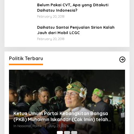
Belum Pakai CVT, Apa yang Ditakuti
Daihatsu Indonesia?
February 20, 2018
Daihatsu Santai Penjualan Sirion Kalah
Jauh dari Mobil LCGC
February 20, 2018
Ini Dia Hubungan Partai Garuda dengan
Gerindra
In Berita, Politik
|
February 19, 2018
Politik Terbaru
Bangsa
) telah
ewan
eluruh