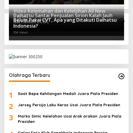
. Prosesi
llah, Kota
Video Kelemahan dan Kelebihan All New
Daihatsu Santai Penjualan Sirion Kalah Jauh
Terios
Belum Pakai CVT, Apa yang Ditakuti Daihatsu
Otomotif Terpopuler
dari Mobil LCGC
166 Views
Indonesia?
121 Views
106 Views
Olahraga Terbaru
1
Saat Bepe Kehilangan Medali Juara Piala Presiden
2
Jersey Persija Laku Keras Usai Juara Piala Presiden
3
Marko Simic Kelelahan Usai Arak arakan Juara Piala
Presiden
Galeri Foto Klub Sepakbola Indonesia Persija